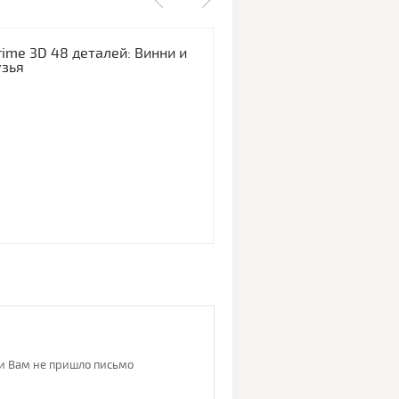
rime 3D 48 деталей: Винни и
Пазл
узья
кош
648.00
руб.
ли Вам не пришло письмо